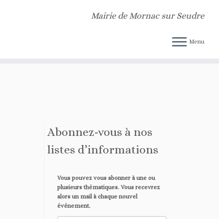
n indicator for some code in the plugin or theme running too early. Translations
Mairie de Mornac sur Seudre
dpoomo/public_html/v2/wp-includes/functions.php
on line
6170
Menu
Abonnez-vous à nos
listes d’informations
Vous pouvez vous abonner à une ou
plusieurs thématiques. Vous recevrez
alors un mail à chaque nouvel
événement.