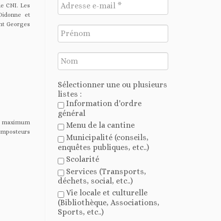
de CNI. Les
Didonne et
int Georges
Sélectionner une ou plusieurs
listes :
Information d'ordre
général
pôt maximum
Menu de la cantine
composteurs
Municipalité (conseils,
enquêtes publiques, etc..)
Scolarité
Services (Transports,
déchets, social, etc..)
Vie locale et culturelle
(Bibliothèque, Associations,
Sports, etc..)