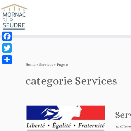
Notice
: Function _load_textdomain_just_in_time was called
incorrectly
. Transla
should be loaded at the
init
action or later. Please see
Debugging in WordPre
Facebook
Twitter
Home
»
Services
»
Page 2
Share
categorie
Services
Ser
in
Citoy