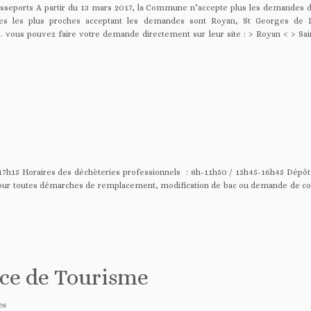
sseports A partir du 13 mars 2017, la Commune n’accepte plus les demandes 
 les plus proches acceptant les demandes sont Royan, St Georges de 
 vous pouvez faire votre demande directement sur leur site : > Royan < > Sa
4h-17h15 Horaires des déchèteries professionnels : 8h-11h50 / 13h45-16h45 Dé
rs. Pour toutes démarches de remplacement, modification de bac ou demande de 
ice de Tourisme
es