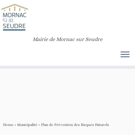
Notice
: Function _load_textdomain_just_in_time was called
incorrectly
.
Translation loading for the
customizr
domain was triggered too early. This is
usually an indicator for some code in the plugin or theme running too early.
Translations should be loaded at the
init
action or later. Please see
Debugging in WordPress
for more information. (This message was added in
version 6.7.0.) in
/home/rqdpoomo/public_html/v2/wp-includes/functions.php
Mairie de Mornac sur Seudre
on line
6170
Home
»
Municipalité
»
Plan de Prévention des Risques Naturels