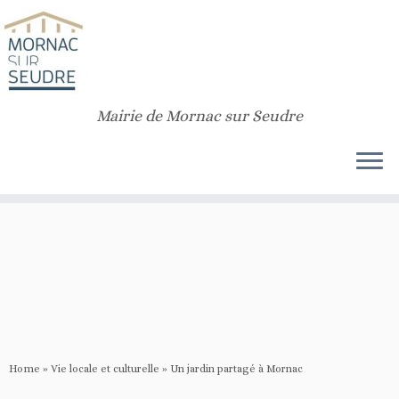
Notice
: Function _load_textdomain_just_in_time was called
incorrectly
.
Translation loading for the
customizr
domain was triggered too early. This is
usually an indicator for some code in the plugin or theme running too early.
Translations should be loaded at the
init
action or later. Please see
Debugging in WordPress
for more information. (This message was added in
version 6.7.0.) in
/home/rqdpoomo/public_html/v2/wp-includes/functions.php
Mairie de Mornac sur Seudre
on line
6170
Home
»
Vie locale et culturelle
»
Un jardin partagé à Mornac