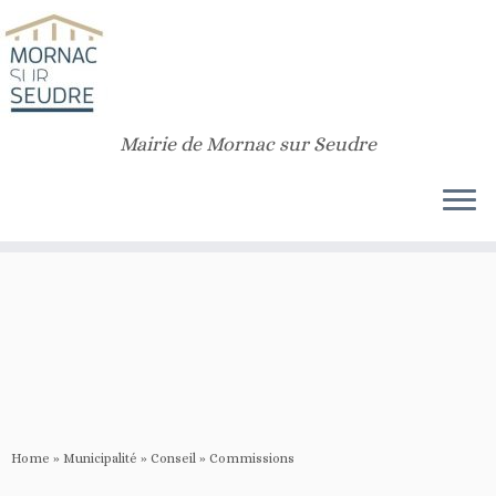
Notice
: Function _load_textdomain_just_in_time was called
incorrectly
.
Translation loading for the
customizr
domain was triggered too early. This is
usually an indicator for some code in the plugin or theme running too early.
Translations should be loaded at the
init
action or later. Please see
Debugging in WordPress
for more information. (This message was added in
version 6.7.0.) in
/home/rqdpoomo/public_html/v2/wp-includes/functions.php
Mairie de Mornac sur Seudre
on line
6170
Home
»
Municipalité
»
Conseil
»
Commissions