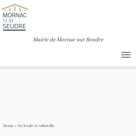
Notice
: Function _load_textdomain_just_in_time was called
incorrectly
.
Translation loading for the
customizr
domain was triggered too early. This is
usually an indicator for some code in the plugin or theme running too early.
Translations should be loaded at the
init
action or later. Please see
Debugging in WordPress
for more information. (This message was added in
version 6.7.0.) in
/home/rqdpoomo/public_html/v2/wp-includes/functions.php
Mairie de Mornac sur Seudre
on line
6170
Home
»
Vie locale et culturelle