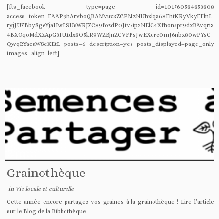
[fts_facebook type=page id=101760584853808
access_token=EAAP9hArvboQBAMvuz3ZCPMzNUhxlqa68EhtKRyVkyEFlnL
ryjJUZBbySgeYjaHwLSUsWRJZC89fozdP0Jtv7ip2NElC4Xfhonspr9dxBAvqri3
4BXOqoMdXZApG3IU1dx8O5kR9WZBjnZCVFPsJwEXorc0mJ6nbx80wPYsC
QwqRYaeaWSeXEtL posts=6 description=yes posts_displayed=page_only
images_align=left]
Grainothèque
in
Vie locale et culturelle
Cette année encore partagez vos graines à la grainothèque ! Lire l’article
sur le Blog de la Bibliothèque