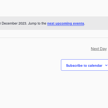
n
t
V
 8 December 2023. Jump to the
next upcoming events
.
N
o
i
t
e
i
c
Next Day
w
e
s
Subscribe to calendar
N
a
v
i
g