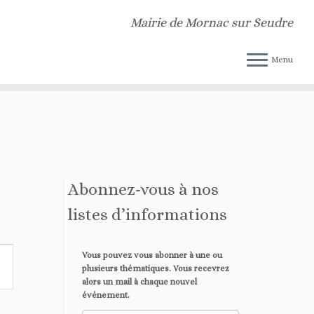
n indicator for some code in the plugin or theme running too early. Translations
Mairie de Mornac sur Seudre
dpoomo/public_html/v2/wp-includes/functions.php
on line
6170
Menu
Abonnez-vous à nos
listes d’informations
Vous pouvez vous abonner à une ou
plusieurs thématiques. Vous recevrez
alors un mail à chaque nouvel
événement.