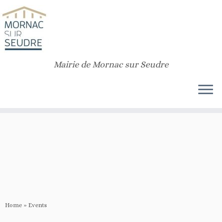
Notice
: Function _load_textdomain_just_in_time was called
incorrectly
.
Translation loading for the
customizr
domain was triggered too early. This is
usually an indicator for some code in the plugin or theme running too early.
Translations should be loaded at the
init
action or later. Please see
Debugging in WordPress
for more information. (This message was added in
version 6.7.0.) in
/home/rqdpoomo/public_html/v2/wp-includes/functions.php
Mairie de Mornac sur Seudre
on line
6170
Home
»
Events