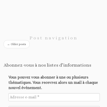
a
t
i
n
o
d
n
V
i
e
w
Post navigation
s
←
Older posts
N
a
v
Abonnez-vous à nos listes d’informations
i
g
Vous pouvez vous abonner à une ou plusieurs
a
thématiques. Vous recevrez alors un mail à chaque
t
nouvel événement.
i
o
n