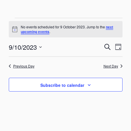
No events scheduled for 9 October 2023. Jump to the
next
N
upcoming events
.
o
t
E
E
9/10/2023
i
S
D
c
v
v
e
e
a
S
e
a
e
y
e
n
r
Previous Day
Next Day
n
t
l
c
V
t
h
e
i
c
s
e
Subscribe to calendar
t
S
w
d
s
e
a
N
a
a
t
r
v
e
i
c
.
g
h
a