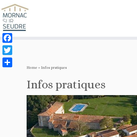
Notice
: Function _load_textdomain_just_in_time was called
incorrectly
. Transla
should be loaded at the
init
action or later. Please see
Debugging in WordPre
Facebook
Twitter
Home
»
Infos pratiques
Share
Infos pratiques