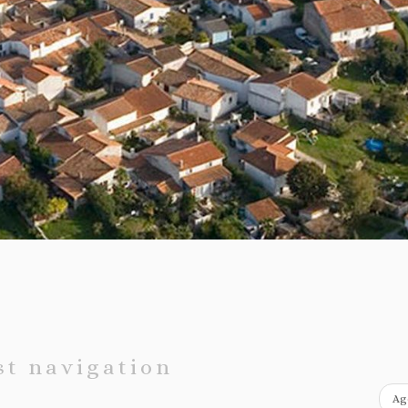
st navigation
Ag