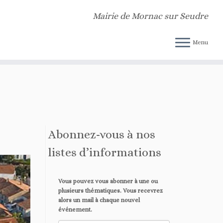
n indicator for some code in the plugin or theme running too early. Translations
Mairie de Mornac sur Seudre
dpoomo/public_html/v2/wp-includes/functions.php
on line
6170
Menu
Abonnez-vous à nos
listes d’informations
Vous pouvez vous abonner à une ou
plusieurs thématiques. Vous recevrez
alors un mail à chaque nouvel
événement.